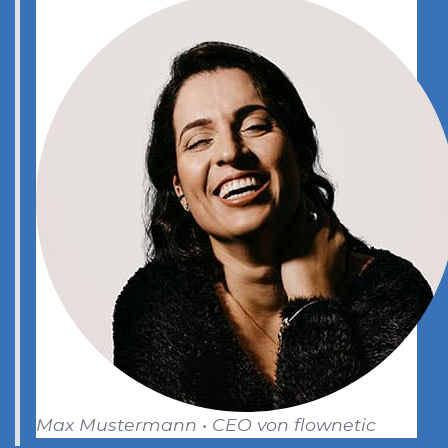
Max Mustermann • CEO von flownetic